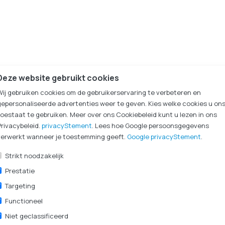
Deze website gebruikt cookies
Wij gebruiken cookies om de gebruikerservaring te verbeteren en
r van 08:30 - 17:00
Vragen? Bel ons op
050 
check
gepersonaliseerde advertenties weer te geven. Kies welke cookies u on
toestaat te gebruiken. Meer over ons Cookiebeleid kunt u lezen in ons
Privacybeleid.
privacyStement
. Lees hoe Google persoonsgegevens
verwerkt wanneer je toestemming geeft.
Google privacyStement
.
Specificaties
Strikt noodzakelijk
Prestatie
Targeting
1495
Functioneel
per stuk
Niet geclassificeerd
FAHL