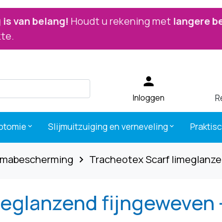
is van belang!
Houdt u rekening met
langere b
te.
person
R
Inloggen
otomie
Slijmuitzuiging en verneveling
Praktis
keyboard_arrow_down
keyboard_arrow_down
omabescherming
Tracheotex Scarf limeglanz
navigate_next
meglanzend fijngeweven