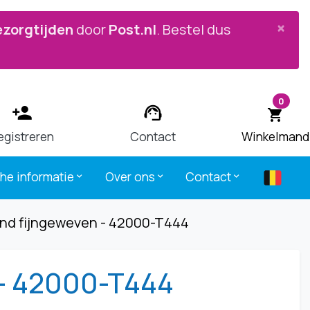


×
ezorgtijden
door
Post.nl
. Bestel dus
0
person_add
support_agent
shopping_cart
egistreren
Contact
Winkelmand
che informatie
Over ons
Contact
keyboard_arrow_down
keyboard_arrow_down
keyboard_arrow_down
end fijngeweven - 42000-T444
 - 42000-T444