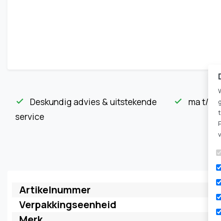
Deskundig advies & uitstekende
ma t/m v
check
check
service
Artikelnummer
Verpakkingseenheid
Merk