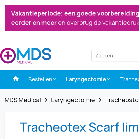
Vakantieperiode; een goede voorbereiding 
eerder en meer
en overbrug de vakantiedruk
home
Bestellen
Laryngectomie
Trache
keyboard_arrow_down
keyboard_arrow_down
MDS Medical
Laryngectomie
Tracheost
navigate_next
navigate_next
Tracheotex Scarf li