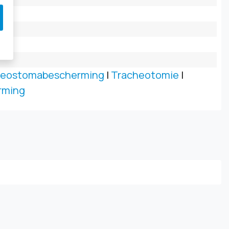
heostomabescherming
|
Tracheotomie
|
rming