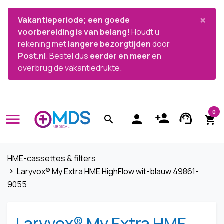


×
Vakantieperiode; een goede
voorbereiding is van belang!
Houdt u
rekening met
langere bezorgtijden
door
Post.nl
. Bestel dus
eerder en meer
en
overbrug de vakantiedrukte.
0
menu
person_add
support_agent
person
search
shopping_cart
HME-cassettes & filters
Laryvox® My Extra HME HighFlow wit-blauw 49861-
navigate_next
9055
Laryvox® My Extra HME