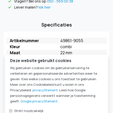
Vragen? Bel ons op
050 - 569 00 38
check
Liever mailen?
klik hier
check
Specificaties
Artikelnummer
49861-9055
Kleur
combi
Maat
22 mm
Merk
FAHL
Deze website gebruikt cookies
Model
My Extra HME
Wij gebruiken cookies om de gebruikerservaring te
Verpakkingseenheid
5 stuks
verbeteren en gepersonaliseerde advertenties weer te
HME Ademweerstand
HighFlow
geven. Kies welke cookies u ons toestaat te gebruiken.
kleur behuizing
wit
Meer over ons Cookiebeleid kunt u lezen in ons
kleur deksel
blauw
Privacybeleid.
privacyStement
. Lees hoe Google
HME Type
HME 22mm
persoonsgegevens verwerkt wanneer je toestemming
Komt ook voor in
Laryngectomie
|
HME-
geeft.
Google privacyStement
.
cassettes & filters
|
Strikt noodzakelijk