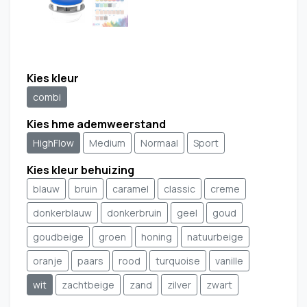
Kies kleur
combi
Kies hme ademweerstand
HighFlow
Medium
Normaal
Sport
Kies kleur behuizing
blauw
bruin
caramel
classic
creme
donkerblauw
donkerbruin
geel
goud
goudbeige
groen
honing
natuurbeige
oranje
paars
rood
turquoise
vanille
wit
zachtbeige
zand
zilver
zwart