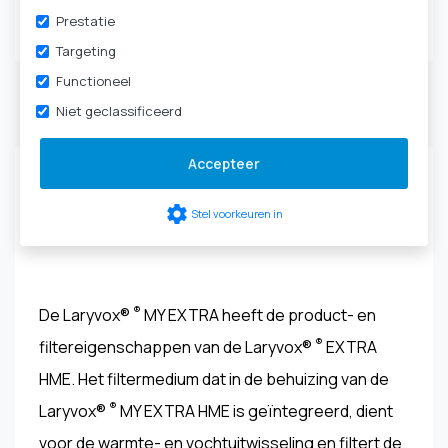
Tracheotomie
|
HME-
Prestatie
cassettes & filters
Targeting
Functioneel
Niet geclassificeerd
Productbeschrijving
Accepteer
Laryvox® ® MY EXTRA HME HIGHFLOW - 49861-
settings
Stel voorkeuren in
XXXX
®
De Laryvox®
MY EXTRA heeft de product- en
®
filtereigenschappen van de Laryvox®
EXTRA
HME. Het filtermedium dat in de behuizing van de
®
Laryvox®
MY EXTRA HME is geïntegreerd, dient
voor de warmte- en vochtuitwisseling en filtert de