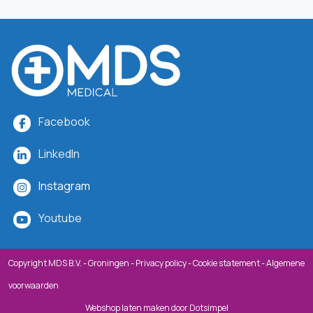
Facebook
LinkedIn
Instagram
Youtube
Copyright MDS B.V. - Groningen -
Privacy policy
-
Cookie statement
-
Algemene
voorwaarden
Webshop laten maken
door Dotsimpel