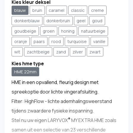
Kies kleur deksel
blauw
bruin
caramel
classic
creme
donkerblauw
donkerbruin
geel
goud
goudbeige
groen
honing
natuurbeige
oranje
paars
rood
turquoise
vanille
wit
zachtbeige
zand
zilver
zwart
Kies hme type
HME 22mm
HME in een opvallend, fleurig design met
spreekoptie door lichte vingerafsluiting.
Filter: HighFlow - lichte ademhalingsweerstand
tijdens zwaardere fysieke inspanning.
®
Stel nu uw eigen LARYVOX
MY EXTRA HME zoals
samen uit een selectie van 23 verschillende