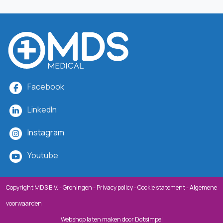
Facebook
LinkedIn
Instagram
Youtube
Copyright MDS B.V. - Groningen -
Privacy policy
-
Cookie statement
-
Algemene
voorwaarden
Webshop laten maken
door Dotsimpel