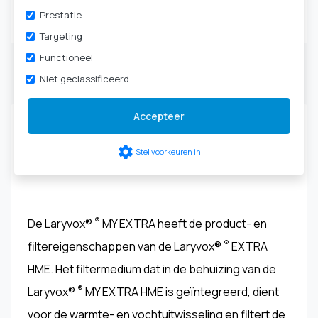
Tracheotomie
|
HME-
Prestatie
cassettes & filters
Targeting
Functioneel
Niet geclassificeerd
Productbeschrijving
Accepteer
Laryvox® ® MY EXTRA HME HIGHFLOW - 49861-
settings
Stel voorkeuren in
XXXX
®
De Laryvox®
MY EXTRA heeft de product- en
®
filtereigenschappen van de Laryvox®
EXTRA
HME. Het filtermedium dat in de behuizing van de
®
Laryvox®
MY EXTRA HME is geïntegreerd, dient
voor de warmte- en vochtuitwisseling en filtert de