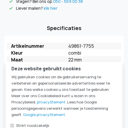
Vragen? Bel ons op
050 - 569 00 38
check
Liever mailen?
klik hier
check
Specificaties
Artikelnummer
49861-7755
Kleur
combi
Maat
22 mm
Merk
FAHL
Deze website gebruikt cookies
Model
My Extra HME
Wij gebruiken cookies om de gebruikerservaring te
Verpakkingseenheid
5 stuks
verbeteren en gepersonaliseerde advertenties weer te
HME Ademweerstand
HighFlow
geven. Kies welke cookies u ons toestaat te gebruiken.
kleur behuizing
honing
Meer over ons Cookiebeleid kunt u lezen in ons
kleur deksel
blauw
Privacybeleid.
privacyStement
. Lees hoe Google
HME Type
HME 22mm
persoonsgegevens verwerkt wanneer je toestemming
Komt ook voor in
Laryngectomie
|
HME-
geeft.
Google privacyStement
.
cassettes & filters
|
Strikt noodzakelijk