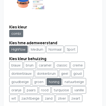
Kies kleur
combi
Kies hme ademweerstand
HighFlow
Medium
Normaal
Sport
Kies kleur behuizing
blauw
bruin
caramel
classic
creme
donkerblauw
donkerbruin
geel
goud
goudbeige
groen
honing
natuurbeige
oranje
paars
rood
turquoise
vanille
wit
zachtbeige
zand
zilver
zwart