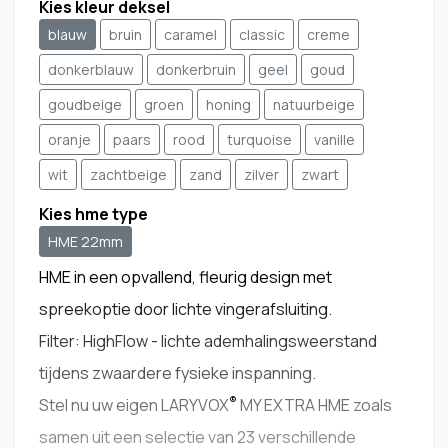
Kies kleur deksel
blauw
bruin
caramel
classic
creme
donkerblauw
donkerbruin
geel
goud
goudbeige
groen
honing
natuurbeige
oranje
paars
rood
turquoise
vanille
wit
zachtbeige
zand
zilver
zwart
Kies hme type
HME 22mm
HME in een opvallend, fleurig design met
spreekoptie door lichte vingerafsluiting.
Filter: HighFlow - lichte ademhalingsweerstand
tijdens zwaardere fysieke inspanning.
®
Stel nu uw eigen LARYVOX
MY EXTRA HME zoals
samen uit een selectie van 23 verschillende