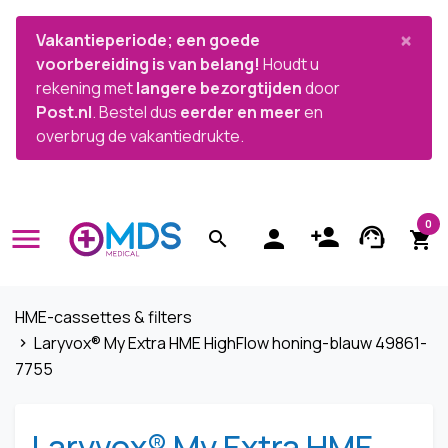


×
Vakantieperiode; een goede
voorbereiding is van belang!
Houdt u
rekening met
langere bezorgtijden
door
Post.nl
. Bestel dus
eerder en meer
en
overbrug de vakantiedrukte.
0
menu
person_add
support_agent
person
search
shopping_cart
HME-cassettes & filters
Laryvox® My Extra HME HighFlow honing-blauw 49861-
navigate_next
7755
Laryvox® My Extra HME