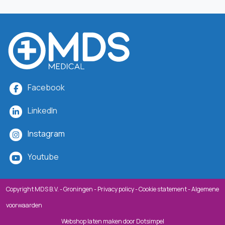
Facebook
LinkedIn
Instagram
Youtube
Copyright MDS B.V. - Groningen -
Privacy policy
-
Cookie statement
-
Algemene
voorwaarden
Webshop laten maken
door Dotsimpel