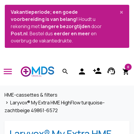


×
Vakantieperiode; een goede
voorbereiding is van belang!
Houdt u
rekening met
langere bezorgtijden
door
Post.nl
. Bestel dus
eerder en meer
en
overbrug de vakantiedrukte.
0
menu
person_add
support_agent
person
search
shopping_cart
HME-cassettes & filters
Laryvox® My Extra HME HighFlow turquoise-
navigate_next
zachtbeige 49861-6572
Laryvox® My Extra HME