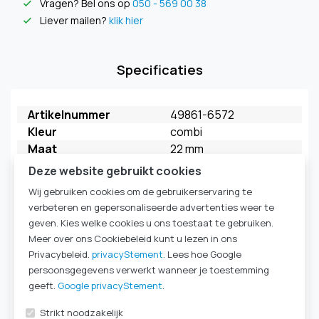
Vragen? Bel ons op
050 - 569 00 38
check
Liever mailen?
klik hier
check
Specificaties
Artikelnummer
49861-6572
Kleur
combi
Maat
22 mm
Merk
FAHL
Deze website gebruikt cookies
Model
My Extra HME
Wij gebruiken cookies om de gebruikerservaring te
Verpakkingseenheid
5 stuks
verbeteren en gepersonaliseerde advertenties weer te
HME Ademweerstand
HighFlow
geven. Kies welke cookies u ons toestaat te gebruiken.
kleur behuizing
turquoise
Meer over ons Cookiebeleid kunt u lezen in ons
kleur deksel
zachtbeige
Privacybeleid.
privacyStement
. Lees hoe Google
HME Type
HME 22mm
persoonsgegevens verwerkt wanneer je toestemming
Komt ook voor in
Laryngectomie
|
HME-
geeft.
Google privacyStement
.
cassettes & filters
|
Strikt noodzakelijk