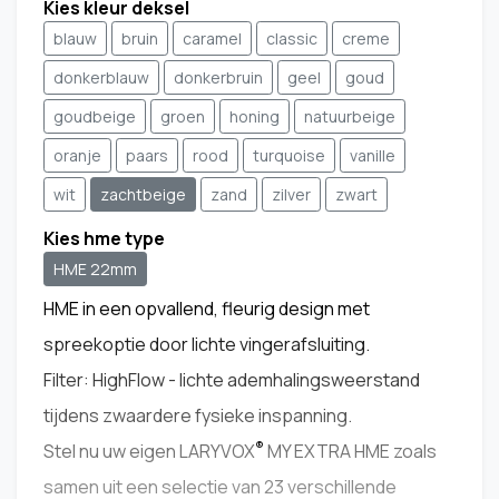
Kies kleur deksel
blauw
bruin
caramel
classic
creme
donkerblauw
donkerbruin
geel
goud
goudbeige
groen
honing
natuurbeige
oranje
paars
rood
turquoise
vanille
wit
zachtbeige
zand
zilver
zwart
Kies hme type
HME 22mm
HME in een opvallend, fleurig design met
spreekoptie door lichte vingerafsluiting.
Filter: HighFlow - lichte ademhalingsweerstand
tijdens zwaardere fysieke inspanning.
®
Stel nu uw eigen LARYVOX
MY EXTRA HME zoals
samen uit een selectie van 23 verschillende