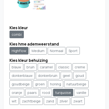
Kies kleur
combi
Kies hme ademweerstand
HighFlow
Medium
Normaal
Sport
Kies kleur behuizing
blauw
bruin
caramel
classic
creme
donkerblauw
donkerbruin
geel
goud
goudbeige
groen
honing
natuurbeige
oranje
paars
rood
turquoise
vanille
wit
zachtbeige
zand
zilver
zwart