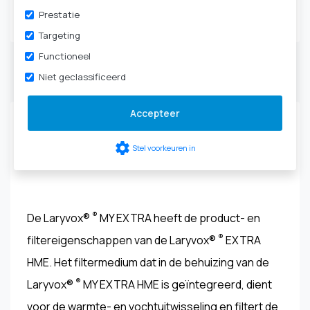
Tracheotomie
|
HME-
Prestatie
cassettes & filters
Targeting
Functioneel
Niet geclassificeerd
Productbeschrijving
Accepteer
Laryvox® ® MY EXTRA HME HIGHFLOW - 49861-
settings
Stel voorkeuren in
XXXX
®
De Laryvox®
MY EXTRA heeft de product- en
®
filtereigenschappen van de Laryvox®
EXTRA
HME. Het filtermedium dat in de behuizing van de
®
Laryvox®
MY EXTRA HME is geïntegreerd, dient
voor de warmte- en vochtuitwisseling en filtert de