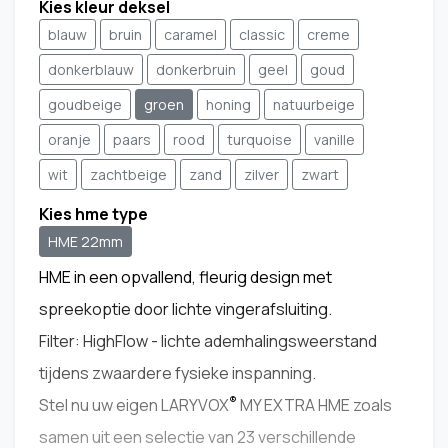
Kies kleur deksel
blauw
bruin
caramel
classic
creme
donkerblauw
donkerbruin
geel
goud
goudbeige
groen
honing
natuurbeige
oranje
paars
rood
turquoise
vanille
wit
zachtbeige
zand
zilver
zwart
Kies hme type
HME 22mm
HME in een opvallend, fleurig design met
spreekoptie door lichte vingerafsluiting.
Filter: HighFlow - lichte ademhalingsweerstand
tijdens zwaardere fysieke inspanning.
®
Stel nu uw eigen LARYVOX
MY EXTRA HME zoals
samen uit een selectie van 23 verschillende