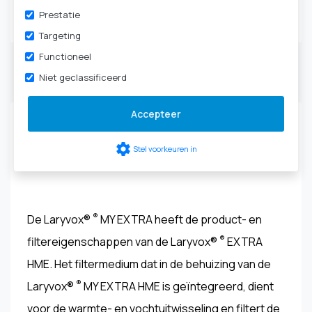
Tracheotomie
|
HME-
Prestatie
cassettes & filters
Targeting
Functioneel
Niet geclassificeerd
Productbeschrijving
Accepteer
Laryvox® ® MY EXTRA HME HIGHFLOW - 49861-
settings
Stel voorkeuren in
XXXX
®
De Laryvox®
MY EXTRA heeft de product- en
®
filtereigenschappen van de Laryvox®
EXTRA
HME. Het filtermedium dat in de behuizing van de
®
Laryvox®
MY EXTRA HME is geïntegreerd, dient
voor de warmte- en vochtuitwisseling en filtert de