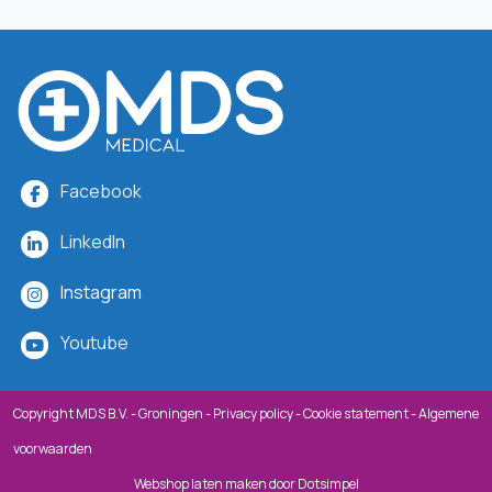
Facebook
LinkedIn
Instagram
Youtube
Copyright MDS B.V. - Groningen -
Privacy policy
-
Cookie statement
-
Algemene
voorwaarden
Webshop laten maken
door Dotsimpel