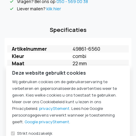
Vragen? Bel ons op
050 - 569 00 38
check
Liever mailen?
klik hier
check
Specificaties
Artikelnummer
49861-6560
Kleur
combi
Maat
22 mm
Merk
FAHL
Deze website gebruikt cookies
Model
My Extra HME
Wij gebruiken cookies om de gebruikerservaring te
Verpakkingseenheid
5 stuks
verbeteren en gepersonaliseerde advertenties weer te
HME Ademweerstand
HighFlow
geven. Kies welke cookies u ons toestaat te gebruiken.
kleur behuizing
turquoise
Meer over ons Cookiebeleid kunt u lezen in ons
kleur deksel
groen
Privacybeleid.
privacyStement
. Lees hoe Google
HME Type
HME 22mm
persoonsgegevens verwerkt wanneer je toestemming
Komt ook voor in
Laryngectomie
|
HME-
geeft.
Google privacyStement
.
cassettes & filters
|
Strikt noodzakelijk