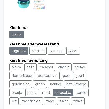
Kies kleur
combi
Kies hme ademweerstand
HighFlow
Medium
Normaal
Sport
Kies kleur behuizing
blauw
bruin
caramel
classic
creme
donkerblauw
donkerbruin
geel
goud
goudbeige
groen
honing
natuurbeige
oranje
paars
rood
turquoise
vanille
wit
zachtbeige
zand
zilver
zwart