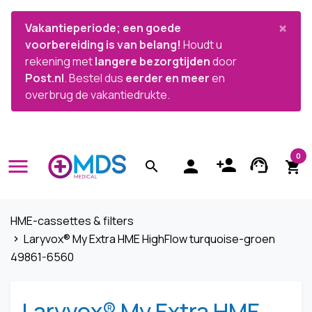


×
Vakantieperiode; een goede
voorbereiding is van belang!
Houdt u
rekening met
langere bezorgtijden
door
Post.nl
. Bestel dus
eerder en meer
en
overbrug de vakantiedrukte.
0
menu
person_add
support_agent
person
search
shopping_cart
HME-cassettes & filters
Laryvox® My Extra HME HighFlow turquoise-groen
navigate_next
49861-6560
Laryvox® My Extra HME