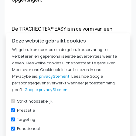
De TRACHEOTEX® EASY is in de vorm van een
modieuze driehoekige sjaal toegesneden en is
Deze website gebruikt cookies
verkrijgbaar in verschillende kleuren en patronen.
Wij gebruiken cookies om de gebruikerservaring te
verbeteren en gepersonaliseerde advertenties weer te
De sluiting van de doek gebeurt door de uiteinden
geven. Kies welke cookies u ons toestaat te gebruiken.
ervan in de nek te knopen. TRACHEOTEX® EASY is
Meer over ons Cookiebeleid kunt u lezen in ons
Privacybeleid.
privacyStement
. Lees hoe Google
wasbaar op 30 °C en geschikt voor meermalig
persoonsgegevens verwerkt wanneer je toestemming
gebruik. Om hygiënische redenen dient deze
geeft.
Google privacyStement
.
dagelijks te worden gewisseld.
Strikt noodzakelijk
Prestatie
Targeting
Grijs III
Functioneel