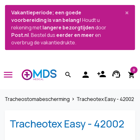


×
Vakantieperiode; een goede
voorbereiding is van belang!
Houdt u
rekening met
langere bezorgtijden
door
Post.nl
. Bestel dus
eerder en meer
en
overbrug de vakantiedrukte.
0
menu
person_add
support_agent
person
search
shopping_cart
Tracheostomabescherming
Tracheotex Easy - 42002
navigate_next
Tracheotex Easy - 42002