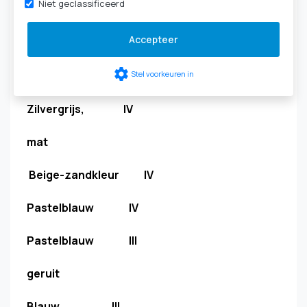
Niet geclassificeerd
Donkerrood III
Accepteer
Blauwgrijs IV
settings
Grijs-aluminium IV
Stel voorkeuren in
Zilvergrijs, IV
mat
Beige-zandkleur IV
Pastelblauw IV
Pastelblauw III
geruit
Blauw, III