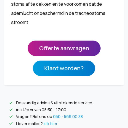
stoma af te dekken en te voorkomen dat de
ademlucht onbeschermd in de tracheostoma
stroomt.
Offerte aanvragen
Klant worden?
Deskundig advies & uitstekende service
check
ma t/m vr van 08:30 - 17:00
check
Vragen? Bel ons op
050 - 569 00 38
check
Liever mailen?
klik hier
check