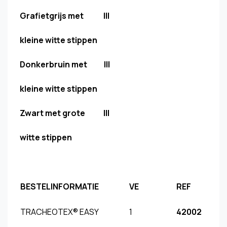
Grafietgrijs met III
kleine witte stippen
Donkerbruin met III
kleine witte stippen
Zwart met grote III
witte stippen
BESTELINFORMATIE
VE
REF
TRACHEOTEX® EASY
1
42002