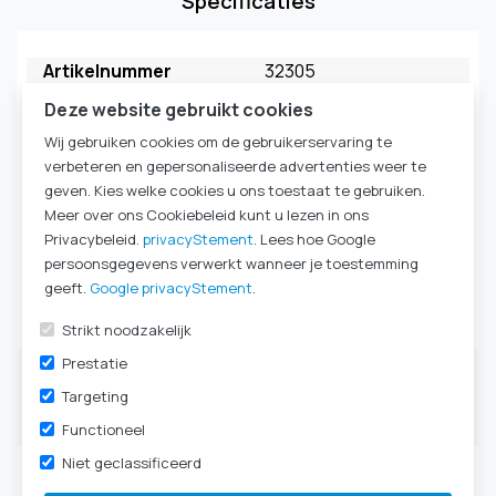
Specificaties
Artikelnummer
32305
Model
Suprafix
Deze website gebruikt cookies
Verpakkingseenheid
per stuk
Wij gebruiken cookies om de gebruikerservaring te
Merk
FAHL
verbeteren en gepersonaliseerde advertenties weer te
1 delig of 2 delig
1-delig
geven. Kies welke cookies u ons toestaat te gebruiken.
Canule band type
haakjes
Meer over ons Cookiebeleid kunt u lezen in ons
Kleur
wit
Privacybeleid.
privacyStement
. Lees hoe Google
Maat
medium
persoonsgegevens verwerkt wanneer je toestemming
Komt ook voor in
Tracheotomie
|
geeft.
Google privacyStement
.
Canulebanden
Strikt noodzakelijk
Prestatie
Targeting
Productbeschrijving
Functioneel
Niet geclassificeerd
SUPRAFIX® 30 H canuleband-