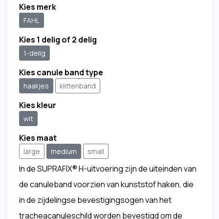
Kies merk
FAHL
Kies 1 delig of 2 delig
1-delig
Kies canule band type
haakjes
klittenband
Kies kleur
wit
Kies maat
large
medium
small
In de SUPRAFIX® H-uitvoering zijn de uiteinden van
de canuleband voorzien van kunststof haken, die
in de zijdelingse bevestigingsogen van het
tracheacanuleschild worden bevestigd om de