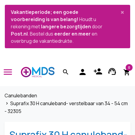


×
Vakantieperiode; een goede
voorbereiding is van belang!
Houdt u
rekening met
langere bezorgtijden
door
Post.nl
. Bestel dus
eerder en meer
en
overbrug de vakantiedrukte.
0
menu
person_add
support_agent
person
search
shopping_cart
Canulebanden
Suprafix 30 H canuleband- verstelbaar van 34 - 54 cm
navigate_next
- 32305
Suprafix 30 H canuleband-