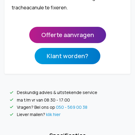
tracheacanule te fixeren.
Offerte aanvragen
Klant worden?
Deskundig advies & uitstekende service
check
ma t/m vr van 08:30 - 17:00
check
Vragen? Bel ons op
050 - 569 00 38
check
Liever mailen?
klik hier
check