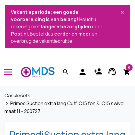


×
Vakantieperiode; een goede
voorbereiding is van belang!
Houdt u
rekening met
langere bezorgtijden
door
Post.nl
. Bestel dus
eerder en meer
en
overbrug de vakantiedrukte.
0
menu
person_add
support_agent
person
search
shopping_cart
Canulesets
PrimediSuction extra lang Cuff IC15 fen & IC15 swivel
navigate_next
maat 11 - 200727
PrimediSuction extra lang