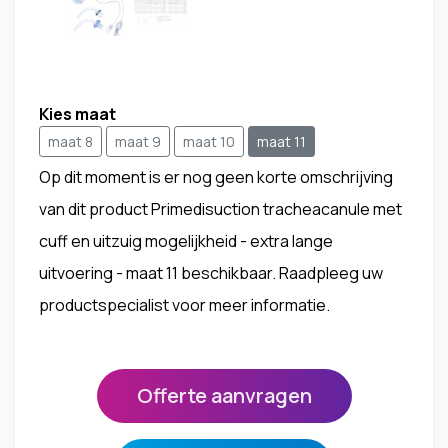
Kies maat
maat 8
maat 9
maat 10
maat 11
Op dit moment is er nog geen korte omschrijving
van dit product Primedisuction tracheacanule met
cuff en uitzuig mogelijkheid - extra lange
uitvoering - maat 11 beschikbaar. Raadpleeg uw
productspecialist voor meer informatie.
Offerte aanvragen