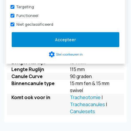
Verpakkingseenheid
per stuk
Targeting
Merk
Primed
Functioneel
Met Cuff
check
Niet geclassificeerd
Subglottische
check
afzuiging
Accepteer
Met fenestratie
check
Model
PrimediSuction
settings
Stel voorkeuren in
Maat
maat 11
Lengte Hartlijn
104 mm
Lengte Ruglijn
115 mm
Canule Curve
90 graden
Binnencanule type
15 mm fen & 15 mm
swivel
Komt ook voor in
Tracheotomie
|
Tracheacanules
|
Canulesets