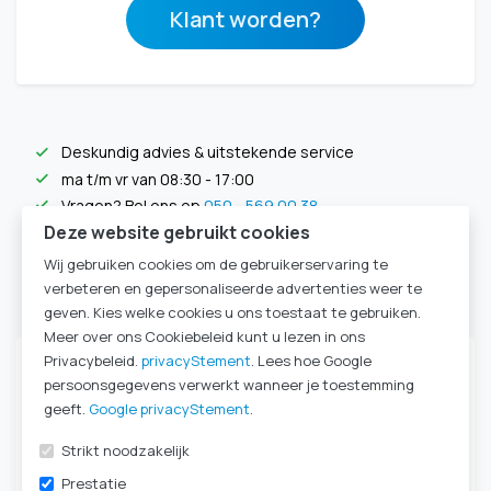
Klant worden?
Deskundig advies & uitstekende service
check
ma t/m vr van 08:30 - 17:00
check
Vragen? Bel ons op
050 - 569 00 38
check
Deze website gebruikt cookies
Liever mailen?
klik hier
check
Wij gebruiken cookies om de gebruikerservaring te
verbeteren en gepersonaliseerde advertenties weer te
Specificaties
geven. Kies welke cookies u ons toestaat te gebruiken.
Meer over ons Cookiebeleid kunt u lezen in ons
Privacybeleid.
privacyStement
. Lees hoe Google
Artikelnummer
200727
persoonsgegevens verwerkt wanneer je toestemming
Artikelnummer
200727
geeft.
Google privacyStement
.
Canule type
PrimediSuction
Strikt noodzakelijk
Kleur
transparant
Met spreekklep
check
Prestatie