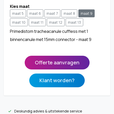
Kies maat
maat 5
maat 6
maat 7
maat 8
maat 9
maat 10
maat 11
maat 12
maat 13
Primedistom tracheacanule cuffless met 1
binnencanule met 15mm connector - maat 9
Offerte aanvragen
Klant worden?
Deskundig advies & uitstekende service
check