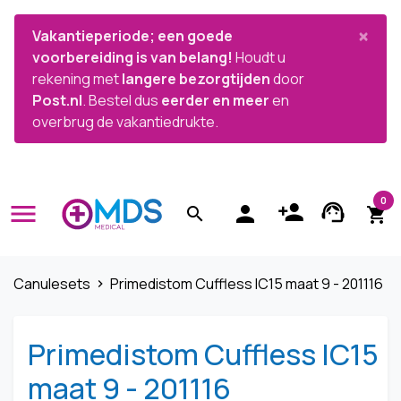


×
Vakantieperiode; een goede
voorbereiding is van belang!
Houdt u
rekening met
langere bezorgtijden
door
Post.nl
. Bestel dus
eerder en meer
en
overbrug de vakantiedrukte.
0
menu
person_add
support_agent
person
search
shopping_cart
Canulesets
Primedistom Cuffless IC15 maat 9 - 201116
navigate_next
Primedistom Cuffless IC15
maat 9 - 201116