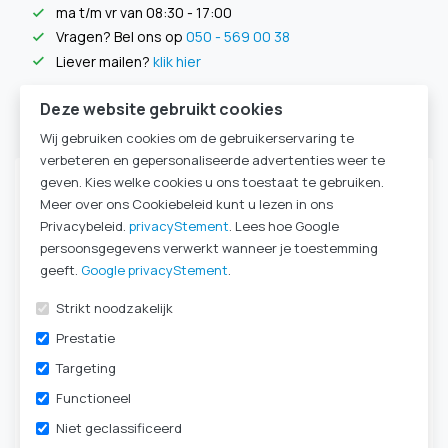
ma t/m vr van 08:30 - 17:00
check
Vragen? Bel ons op
050 - 569 00 38
check
Liever mailen?
klik hier
check
Deze website gebruikt cookies
Specificaties
Wij gebruiken cookies om de gebruikerservaring te
verbeteren en gepersonaliseerde advertenties weer te
geven. Kies welke cookies u ons toestaat te gebruiken.
Artikelnummer
201116
Meer over ons Cookiebeleid kunt u lezen in ons
Artikelnummer
201116
Privacybeleid.
privacyStement
. Lees hoe Google
Canule type
Primedistom
persoonsgegevens verwerkt wanneer je toestemming
Kleur
transparant
geeft.
Google privacyStement
.
Met spreekklep
remove
Strikt noodzakelijk
Verpakkingseenheid
per stuk
Merk
Primed
Prestatie
Met Cuff
remove
Targeting
Subglottische
remove
Functioneel
afzuiging
Niet geclassificeerd
Met fenestratie
remove