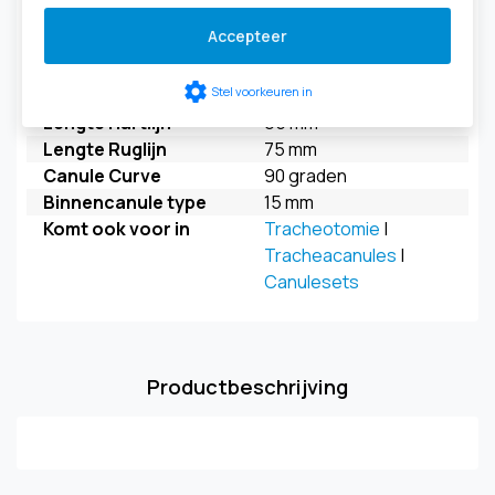
Model
Primedistom
Accepteer
Maat
maat 9
Buitendiameter
11 mm
settings
Stel voorkeuren in
distaal
Lengte Hartlijn
65 mm
Lengte Ruglijn
75 mm
Canule Curve
90 graden
Binnencanule type
15 mm
Komt ook voor in
Tracheotomie
|
Tracheacanules
|
Canulesets
Productbeschrijving