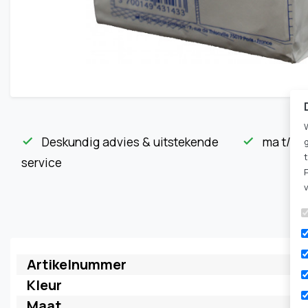
Deskundig advies & uitstekende
ma t/m v
check
check
service
Artikelnummer
Kleur
Maat