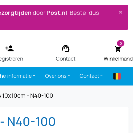


×
ezorgtijden
door
Post.nl
. Bestel dus
0
person_add
support_agent
shopping_cart
egistreren
Contact
Winkelmand
che informatie
Over ons
Contact
keyboard_arrow_down
keyboard_arrow_down
keyboard_arrow_down
 10x10cm - N40-100
- N40-100