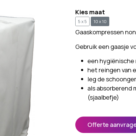
Kies maat
5 x 5
10 x 10
Gaaskompressen non
Gebruik een gaasje vo
een hygiënische 
het reingen van 
leg de schoongem
als absorberend 
(sjaalbefje)
Offerte aanvrag