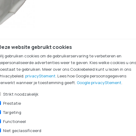
Deze website gebruikt cookies
Wij gebruiken cookies om de gebruikerservaring te verbeteren en
r van 08:30 - 17:00
Vragen? Bel ons op
050 
check
gepersonaliseerde advertenties weer te geven. Kies welke cookies u on
toestaat te gebruiken. Meer over ons Cookiebeleid kunt u lezen in ons
Privacybeleid.
privacyStement
. Lees hoe Google persoonsgegevens
verwerkt wanneer je toestemming geeft.
Google privacyStement
.
Specificaties
Strikt noodzakelijk
Prestatie
Targeting
N40-100
Functioneel
wit
Niet geclassificeerd
10 x 10