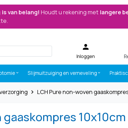
is van belang!
Houdt u rekening met
langere b
te.
person
R
Inloggen
otomie
Slijmuitzuiging en verneveling
Praktis
keyboard_arrow_down
keyboard_arrow_down
 verzorging
LCH Pure non-woven gaaskompres
navigate_next
 gaaskompres 10x10cm 