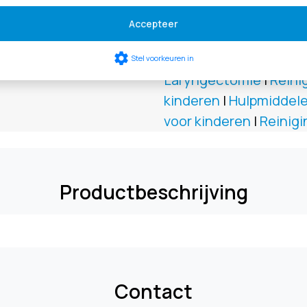
100 stuks
Accepteer
LCH
settings
gaaskompressen
Stel voorkeuren in
Laryngectomie
|
Reini
kinderen
|
Hulpmiddele
voor kinderen
|
Reinigi
Productbeschrijving
Contact