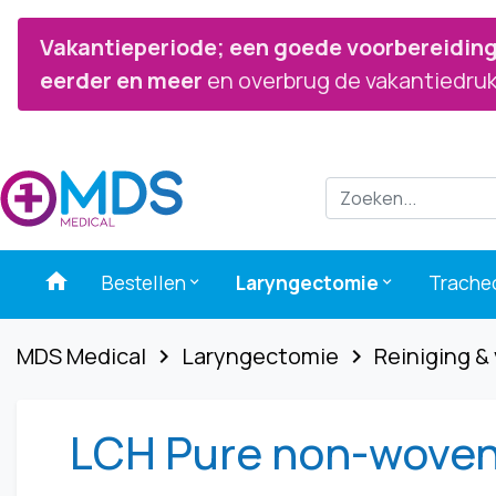
Vakantieperiode; een goede voorbereiding 
eerder en meer
en overbrug de vakantiedruk
home
Bestellen
Laryngectomie
Trache
keyboard_arrow_down
keyboard_arrow_down
MDS Medical
Laryngectomie
Reiniging &
navigate_next
navigate_next
LCH Pure non-woven