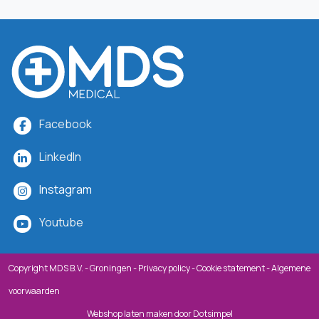
Facebook
LinkedIn
Instagram
Youtube
Copyright MDS B.V. - Groningen -
Privacy policy
-
Cookie statement
-
Algemene
voorwaarden
Webshop laten maken
door Dotsimpel