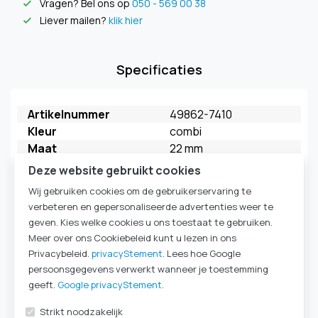
Vragen? Bel ons op
050 - 569 00 38
check
Liever mailen?
klik hier
check
Specificaties
Artikelnummer
49862-7410
Kleur
combi
Maat
22 mm
Merk
FAHL
Deze website gebruikt cookies
Model
My Extra HME
Wij gebruiken cookies om de gebruikerservaring te
Verpakkingseenheid
5 stuks
verbeteren en gepersonaliseerde advertenties weer te
HME Ademweerstand
Medium
geven. Kies welke cookies u ons toestaat te gebruiken.
kleur behuizing
goudbeige
Meer over ons Cookiebeleid kunt u lezen in ons
kleur deksel
geel
Privacybeleid.
privacyStement
. Lees hoe Google
HME Type
HME 22mm
persoonsgegevens verwerkt wanneer je toestemming
Komt ook voor in
Laryngectomie
|
HME-
geeft.
Google privacyStement
.
cassettes & filters
|
Strikt noodzakelijk