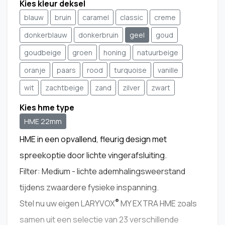
Kies kleur deksel
blauw
bruin
caramel
classic
creme
donkerblauw
donkerbruin
geel
goud
goudbeige
groen
honing
natuurbeige
oranje
paars
rood
turquoise
vanille
wit
zachtbeige
zand
zilver
zwart
Kies hme type
HME 22mm
HME in een opvallend, fleurig design met
spreekoptie door lichte vingerafsluiting.
Filter: Medium - lichte ademhalingsweerstand
tijdens zwaardere fysieke inspanning.
®
Stel nu uw eigen LARYVOX
MY EXTRA HME zoals
samen uit een selectie van 23 verschillende