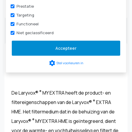
Tracheotomie
|
HME-
Prestatie
cassettes & filters
Targeting
Functioneel
Niet geclassificeerd
Productbeschrijving
Accepteer
Laryvox® ® MY EXTRA HME Medium - 49862-
settings
Stel voorkeuren in
XXXX
®
De Laryvox®
MY EXTRA heeft de product- en
®
filtereigenschappen van de Laryvox®
EXTRA
HME. Het filtermedium dat in de behuizing van de
®
Laryvox®
MY EXTRA HME is geïntegreerd, dient
voor de warmte- en vochtuitwisseling en filtert de