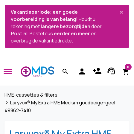


×
Vakantieperiode; een goede
voorbereiding is van belang!
Houdt u
rekening met
langere bezorgtijden
door
Post.nl
. Bestel dus
eerder en meer
en
overbrug de vakantiedrukte.
0
menu
person_add
support_agent
person
search
shopping_cart
HME-cassettes & filters
Laryvox® My Extra HME Medium goudbeige-geel
navigate_next
49862-7410
Laryvox® My Extra HME