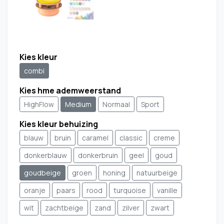
Kies kleur
combi
Kies hme ademweerstand
HighFlow
Medium
Normaal
Sport
Kies kleur behuizing
blauw
bruin
caramel
classic
creme
donkerblauw
donkerbruin
geel
goud
goudbeige
groen
honing
natuurbeige
oranje
paars
rood
turquoise
vanille
wit
zachtbeige
zand
zilver
zwart