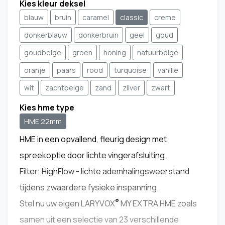
Kies kleur deksel
blauw
bruin
caramel
classic
creme
donkerblauw
donkerbruin
geel
goud
goudbeige
groen
honing
natuurbeige
oranje
paars
rood
turquoise
vanille
wit
zachtbeige
zand
zilver
zwart
Kies hme type
HME 22mm
HME in een opvallend, fleurig design met
spreekoptie door lichte vingerafsluiting.
Filter: HighFlow - lichte ademhalingsweerstand
tijdens zwaardere fysieke inspanning.
®
Stel nu uw eigen LARYVOX
MY EXTRA HME zoals
samen uit een selectie van 23 verschillende