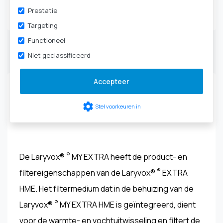
Tracheotomie
|
HME-
Prestatie
cassettes & filters
Targeting
Functioneel
Niet geclassificeerd
Productbeschrijving
Accepteer
Laryvox® ® MY EXTRA HME HIGHFLOW - 49861-
settings
Stel voorkeuren in
XXXX
®
De Laryvox®
MY EXTRA heeft de product- en
®
filtereigenschappen van de Laryvox®
EXTRA
HME. Het filtermedium dat in de behuizing van de
®
Laryvox®
MY EXTRA HME is geïntegreerd, dient
voor de warmte- en vochtuitwisseling en filtert de