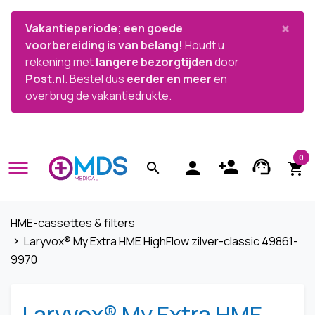


×
Vakantieperiode; een goede
voorbereiding is van belang!
Houdt u
rekening met
langere bezorgtijden
door
Post.nl
. Bestel dus
eerder en meer
en
overbrug de vakantiedrukte.
0
menu
person_add
support_agent
person
search
shopping_cart
HME-cassettes & filters
Laryvox® My Extra HME HighFlow zilver-classic 49861-
navigate_next
9970
Laryvox® My Extra HME