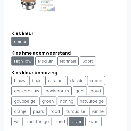
Kies kleur
combi
Kies hme ademweerstand
HighFlow
Medium
Normaal
Sport
Kies kleur behuizing
blauw
bruin
caramel
classic
creme
donkerblauw
donkerbruin
geel
goud
goudbeige
groen
honing
natuurbeige
oranje
paars
rood
turquoise
vanille
wit
zachtbeige
zand
zilver
zwart