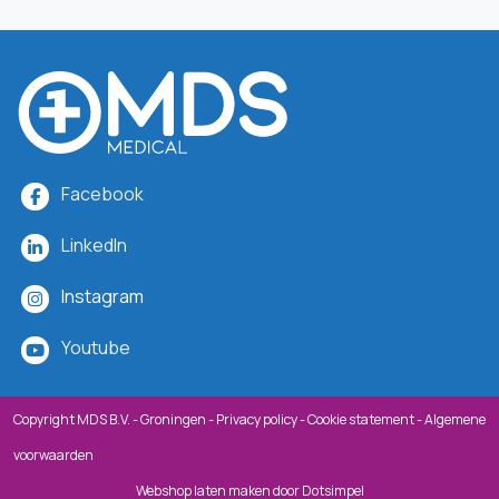
Facebook
LinkedIn
Instagram
Youtube
Copyright MDS B.V. - Groningen -
Privacy policy
-
Cookie statement
-
Algemene
voorwaarden
Webshop laten maken
door Dotsimpel