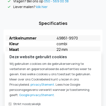
Vragen? Bel ons op
050 - 569 00 38
check
Liever mailen?
klik hier
check
Specificaties
Artikelnummer
49861-9970
Kleur
combi
Maat
22 mm
Merk
FAHL
Deze website gebruikt cookies
Model
My Extra HME
Wij gebruiken cookies om de gebruikerservaring te
Verpakkingseenheid
5 stuks
verbeteren en gepersonaliseerde advertenties weer te
HME Ademweerstand
HighFlow
geven. Kies welke cookies u ons toestaat te gebruiken.
kleur behuizing
zilver
Meer over ons Cookiebeleid kunt u lezen in ons
kleur deksel
classic
Privacybeleid.
privacyStement
. Lees hoe Google
HME Type
HME 22mm
persoonsgegevens verwerkt wanneer je toestemming
Komt ook voor in
Laryngectomie
|
HME-
geeft.
Google privacyStement
.
cassettes & filters
|
Strikt noodzakelijk