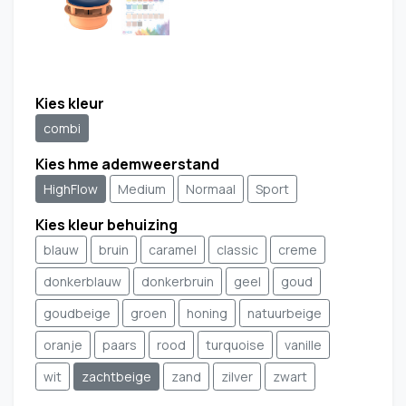
Kies kleur
combi
Kies hme ademweerstand
HighFlow
Medium
Normaal
Sport
Kies kleur behuizing
blauw
bruin
caramel
classic
creme
donkerblauw
donkerbruin
geel
goud
goudbeige
groen
honing
natuurbeige
oranje
paars
rood
turquoise
vanille
wit
zachtbeige
zand
zilver
zwart