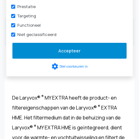
Tracheotomie
|
HME-
Prestatie
cassettes & filters
Targeting
Functioneel
Niet geclassificeerd
Productbeschrijving
Accepteer
Laryvox® ® MY EXTRA HME HIGHFLOW - 49861-
settings
Stel voorkeuren in
XXXX
®
De Laryvox®
MY EXTRA heeft de product- en
®
filtereigenschappen van de Laryvox®
EXTRA
HME. Het filtermedium dat in de behuizing van de
®
Laryvox®
MY EXTRA HME is geïntegreerd, dient
voor de warmte- en vochtuitwisseling en filtert de