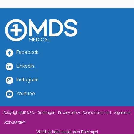
Facebook
LinkedIn
Instagram
Youtube
Copyright MDS B.V. - Groningen -
Privacy policy
-
Cookie statement
-
Algemene
voorwaarden
Webshop laten maken
door Dotsimpel