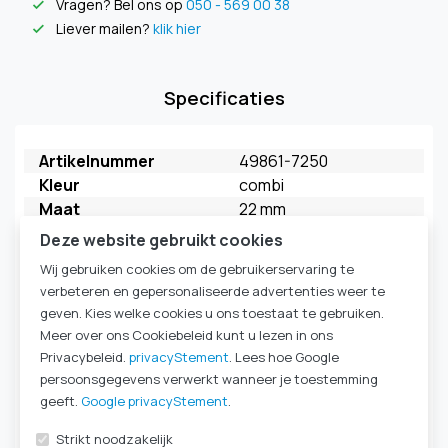
Vragen? Bel ons op
050 - 569 00 38
check
Liever mailen?
klik hier
check
Specificaties
Artikelnummer
49861-7250
Kleur
combi
Maat
22 mm
Merk
FAHL
Deze website gebruikt cookies
Model
My Extra HME
Wij gebruiken cookies om de gebruikerservaring te
Verpakkingseenheid
5 stuks
verbeteren en gepersonaliseerde advertenties weer te
HME Ademweerstand
HighFlow
geven. Kies welke cookies u ons toestaat te gebruiken.
kleur behuizing
zachtbeige
Meer over ons Cookiebeleid kunt u lezen in ons
kleur deksel
donkerblauw
Privacybeleid.
privacyStement
. Lees hoe Google
HME Type
HME 22mm
persoonsgegevens verwerkt wanneer je toestemming
Komt ook voor in
Laryngectomie
|
HME-
geeft.
Google privacyStement
.
cassettes & filters
|
Strikt noodzakelijk