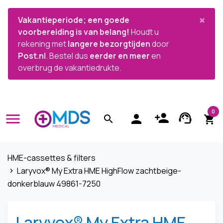


×
Vakantieperiode; een goede
voorbereiding is van belang!
Houdt u
rekening met
langere bezorgtijden
door
Post.nl
. Bestel dus
eerder en meer
en
overbrug de vakantiedrukte.
0
menu
person_add
support_agent
person
search
shopping_cart
HME-cassettes & filters
Laryvox® My Extra HME HighFlow zachtbeige-
navigate_next
donkerblauw 49861-7250
Laryvox® My Extra HME