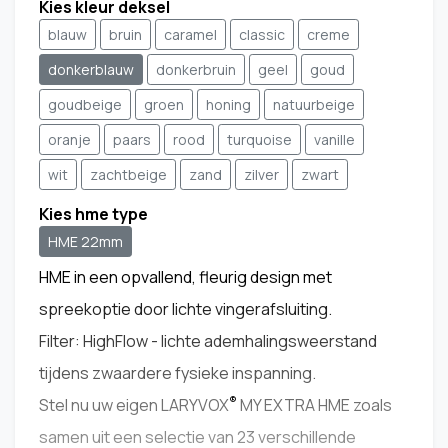
Kies kleur deksel
blauw
bruin
caramel
classic
creme
donkerblauw
donkerbruin
geel
goud
goudbeige
groen
honing
natuurbeige
oranje
paars
rood
turquoise
vanille
wit
zachtbeige
zand
zilver
zwart
Kies hme type
HME 22mm
HME in een opvallend, fleurig design met
spreekoptie door lichte vingerafsluiting.
Filter: HighFlow - lichte ademhalingsweerstand
tijdens zwaardere fysieke inspanning.
®
Stel nu uw eigen LARYVOX
MY EXTRA HME zoals
samen uit een selectie van 23 verschillende