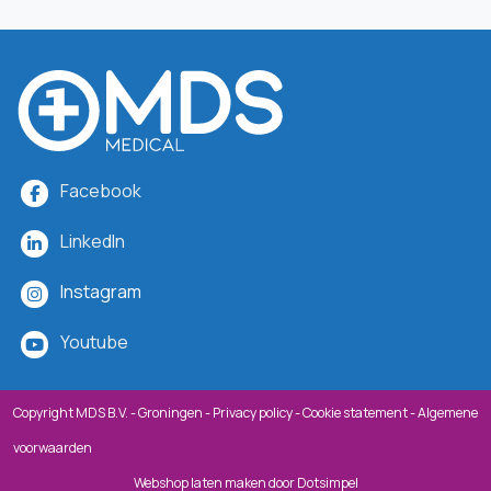
Facebook
LinkedIn
Instagram
Youtube
Copyright MDS B.V. - Groningen -
Privacy policy
-
Cookie statement
-
Algemene
voorwaarden
Webshop laten maken
door Dotsimpel