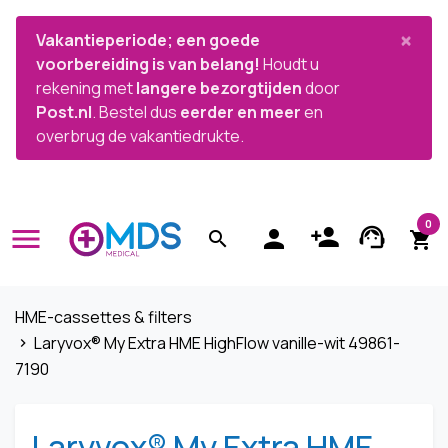


×
Vakantieperiode; een goede
voorbereiding is van belang!
Houdt u
rekening met
langere bezorgtijden
door
Post.nl
. Bestel dus
eerder en meer
en
overbrug de vakantiedrukte.
0
menu
person_add
support_agent
person
search
shopping_cart
HME-cassettes & filters
Laryvox® My Extra HME HighFlow vanille-wit 49861-
navigate_next
7190
Laryvox® My Extra HME