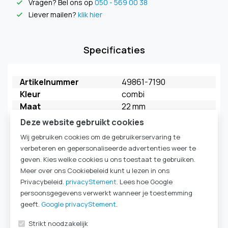
Vragen? Bel ons op
050 - 569 00 38
check
Liever mailen?
klik hier
check
Specificaties
Artikelnummer
49861-7190
Kleur
combi
Maat
22 mm
Merk
FAHL
Deze website gebruikt cookies
Model
My Extra HME
Wij gebruiken cookies om de gebruikerservaring te
Verpakkingseenheid
5 stuks
verbeteren en gepersonaliseerde advertenties weer te
HME Ademweerstand
HighFlow
geven. Kies welke cookies u ons toestaat te gebruiken.
kleur behuizing
vanille
Meer over ons Cookiebeleid kunt u lezen in ons
kleur deksel
wit
Privacybeleid.
privacyStement
. Lees hoe Google
HME Type
HME 22mm
persoonsgegevens verwerkt wanneer je toestemming
Komt ook voor in
Laryngectomie
|
HME-
geeft.
Google privacyStement
.
cassettes & filters
|
Strikt noodzakelijk