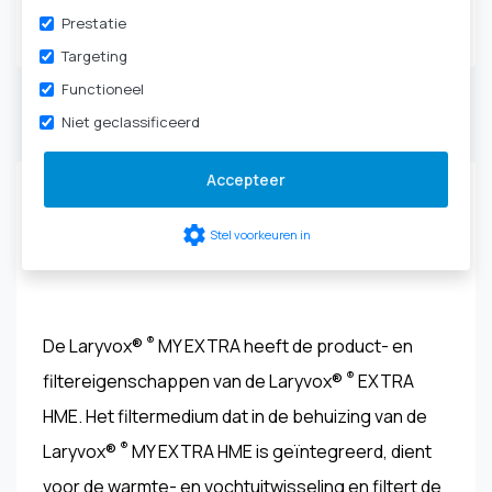
Tracheotomie
|
HME-
Prestatie
cassettes & filters
Targeting
Functioneel
Niet geclassificeerd
Productbeschrijving
Accepteer
Laryvox® ® MY EXTRA HME HIGHFLOW - 49861-
settings
Stel voorkeuren in
XXXX
®
De Laryvox®
MY EXTRA heeft de product- en
®
filtereigenschappen van de Laryvox®
EXTRA
HME. Het filtermedium dat in de behuizing van de
®
Laryvox®
MY EXTRA HME is geïntegreerd, dient
voor de warmte- en vochtuitwisseling en filtert de