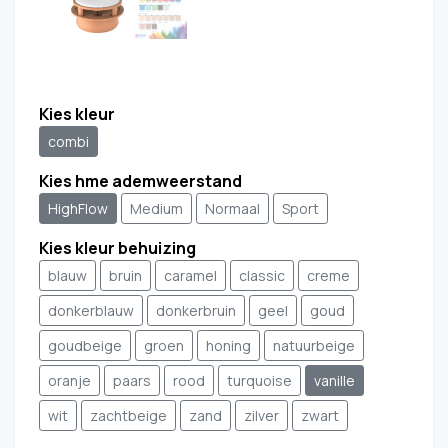
Kies kleur
combi
Kies hme ademweerstand
HighFlow
Medium
Normaal
Sport
Kies kleur behuizing
blauw
bruin
caramel
classic
creme
donkerblauw
donkerbruin
geel
goud
goudbeige
groen
honing
natuurbeige
oranje
paars
rood
turquoise
vanille
wit
zachtbeige
zand
zilver
zwart