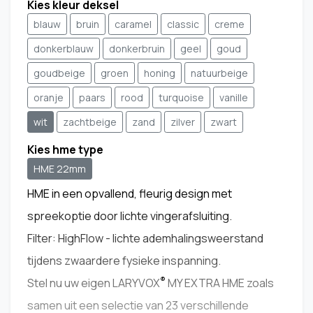
Kies kleur deksel
blauw
bruin
caramel
classic
creme
donkerblauw
donkerbruin
geel
goud
goudbeige
groen
honing
natuurbeige
oranje
paars
rood
turquoise
vanille
wit
zachtbeige
zand
zilver
zwart
Kies hme type
HME 22mm
HME in een opvallend, fleurig design met
spreekoptie door lichte vingerafsluiting.
Filter: HighFlow - lichte ademhalingsweerstand
tijdens zwaardere fysieke inspanning.
®
Stel nu uw eigen LARYVOX
MY EXTRA HME zoals
samen uit een selectie van 23 verschillende