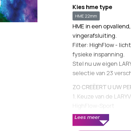
Kies hme type
HME 22mm
HME in een opvallend,
vingerafsluiting.
Filter: HighFlow - li
fysieke inspanning.
Stel nu uw eigen LA
selectie van 23 versc
ZO CREËERT U UW PE
1. Keuze van de LARY
HighFlow-Sport
2. Keuze van de kleur
3. Keuze kleur deksel