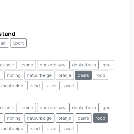
stand
aal
Sport
classic
creme
donkerblauw
donkerbruin
geel
n
honing
natuurbeige
oranje
paars
rood
zachtbeige
zand
zilver
zwart
classic
creme
donkerblauw
donkerbruin
geel
n
honing
natuurbeige
oranje
paars
rood
zachtbeige
zand
zilver
zwart