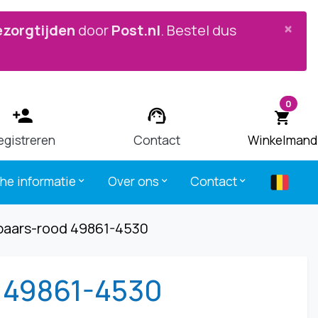


×
ezorgtijden
door
Post.nl
. Bestel dus
0
person_add
support_agent
shopping_cart
egistreren
Contact
Winkelmand
che informatie
Over ons
Contact
keyboard_arrow_down
keyboard_arrow_down
keyboard_arrow_down
paars-rood 49861-4530
d 49861-4530