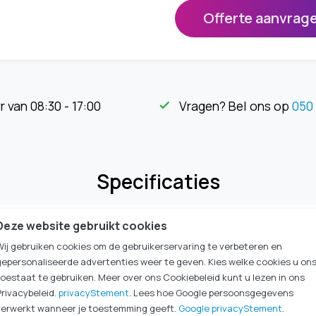
Offerte aanvrag
➊ Filter: HighFlow art
➋ Kleur behuizing: zil
➌ Kleur deksel: turqu
art.-nr. 49861-9965
r van 08:30 - 17:00
Vragen? Bel ons op
050 
check
Specificaties
Deze website gebruikt cookies
49861-4530
Wij gebruiken cookies om de gebruikerservaring te verbeteren en
combi
gepersonaliseerde advertenties weer te geven. Kies welke cookies u on
22 mm
toestaat te gebruiken. Meer over ons Cookiebeleid kunt u lezen in ons
FAHL
Privacybeleid.
privacyStement
. Lees hoe Google persoonsgegevens
verwerkt wanneer je toestemming geeft.
Google privacyStement
.