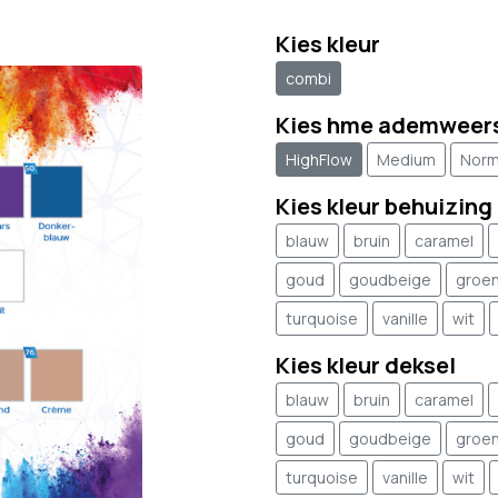
Kies kleur
combi
Kies hme ademweer
HighFlow
Medium
Norm
Kies kleur behuizing
blauw
bruin
caramel
goud
goudbeige
groe
turquoise
vanille
wit
Kies kleur deksel
blauw
bruin
caramel
goud
goudbeige
groe
turquoise
vanille
wit