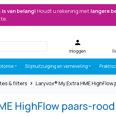
is van belang!
Houdt u rekening met
langere b
te.
person
R
Inloggen
otomie
Slijmuitzuiging en verneveling
Praktis
keyboard_arrow_down
keyboard_arrow_down
es & filters
Laryvox® My Extra HME HighFlow 
navigate_next
HME HighFlow paars-roo