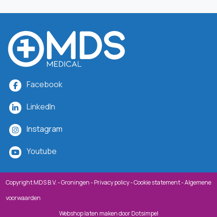
Facebook
LinkedIn
Instagram
Youtube
Copyright MDS B.V. - Groningen -
Privacy policy
-
Cookie statement
-
Algemene
voorwaarden
Webshop laten maken
door Dotsimpel