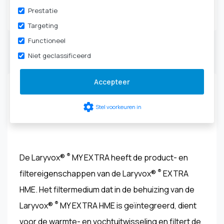
Tracheotomie
|
HME-
Prestatie
cassettes & filters
Targeting
Functioneel
Niet geclassificeerd
Productbeschrijving
Accepteer
Laryvox® ® MY EXTRA HME HIGHFLOW - 49861-
settings
Stel voorkeuren in
XXXX
®
De Laryvox®
MY EXTRA heeft de product- en
®
filtereigenschappen van de Laryvox®
EXTRA
HME. Het filtermedium dat in de behuizing van de
®
Laryvox®
MY EXTRA HME is geïntegreerd, dient
voor de warmte- en vochtuitwisseling en filtert de