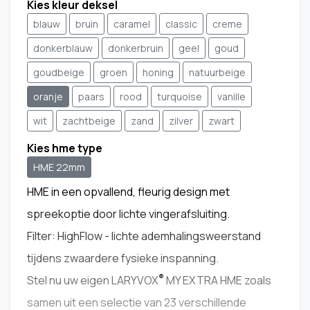
Kies kleur deksel
blauw
bruin
caramel
classic
creme
donkerblauw
donkerbruin
geel
goud
goudbeige
groen
honing
natuurbeige
oranje
paars
rood
turquoise
vanille
wit
zachtbeige
zand
zilver
zwart
Kies hme type
HME 22mm
HME in een opvallend, fleurig design met
spreekoptie door lichte vingerafsluiting.
Filter: HighFlow - lichte ademhalingsweerstand
tijdens zwaardere fysieke inspanning.
®
Stel nu uw eigen LARYVOX
MY EXTRA HME zoals
samen uit een selectie van 23 verschillende