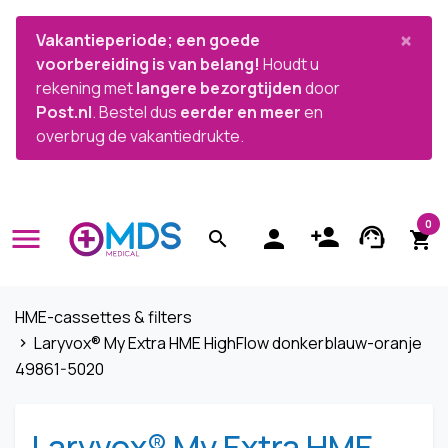


×
Vakantieperiode; een goede
voorbereiding is van belang!
Houdt u
rekening met
langere bezorgtijden
door
Post.nl
. Bestel dus
eerder en meer
en
overbrug de vakantiedrukte.
0
menu
person_add
support_agent
person
search
shopping_cart
HME-cassettes & filters
Laryvox® My Extra HME HighFlow donkerblauw-oranje
navigate_next
49861-5020
Laryvox® My Extra HME