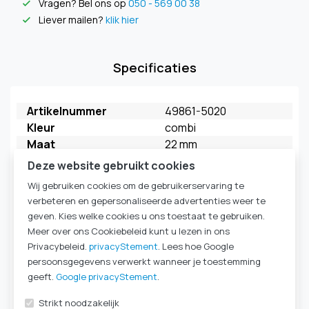
Vragen? Bel ons op
050 - 569 00 38
check
Liever mailen?
klik hier
check
Specificaties
Artikelnummer
49861-5020
Kleur
combi
Maat
22 mm
Merk
FAHL
Deze website gebruikt cookies
Model
My Extra HME
Wij gebruiken cookies om de gebruikerservaring te
Verpakkingseenheid
5 stuks
verbeteren en gepersonaliseerde advertenties weer te
HME Ademweerstand
HighFlow
geven. Kies welke cookies u ons toestaat te gebruiken.
kleur behuizing
donkerblauw
Meer over ons Cookiebeleid kunt u lezen in ons
kleur deksel
oranje
Privacybeleid.
privacyStement
. Lees hoe Google
HME Type
HME 22mm
persoonsgegevens verwerkt wanneer je toestemming
Komt ook voor in
Laryngectomie
|
HME-
geeft.
Google privacyStement
.
cassettes & filters
|
Strikt noodzakelijk