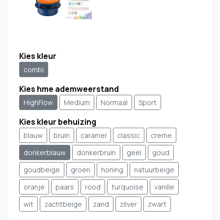
Kies kleur
combi
Kies hme ademweerstand
HighFlow
Medium
Normaal
Sport
Kies kleur behuizing
blauw
bruin
caramel
classic
creme
donkerblauw
donkerbruin
geel
goud
goudbeige
groen
honing
natuurbeige
oranje
paars
rood
turquoise
vanille
wit
zachtbeige
zand
zilver
zwart